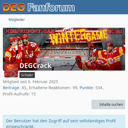
Mitglieder
DEGCrack
Schüler
Mitglied seit 6. Februar 2025
Beiträge
85
Erhaltene Reaktionen
99
Punkte
534
Profil-Aufrufe
15
Inhalte suchen
Der Benutzer hat den Zugriff auf sein vollständiges Profil
eingeschränkt.