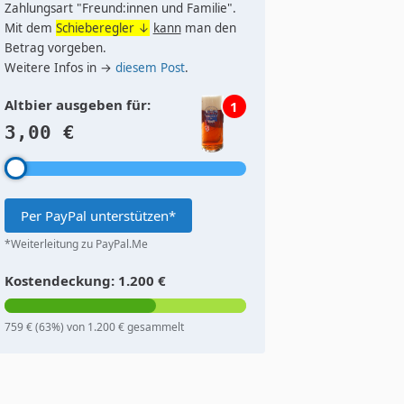
Zahlungsart "Freund:innen und Familie".
Mit dem
Schieberegler ↓
kann
man den
Betrag vorgeben.
Weitere Infos in →
diesem Post
.
Altbier ausgeben für:
1
3,00 €
Per PayPal unterstützen*
*Weiterleitung zu PayPal.Me
Kostendeckung: 1.200 €
759 € (63%) von 1.200 € gesammelt