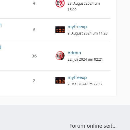
4
28. August 2024 um
15:00
n
myfreexp
6
9. August 2024 um 11:23
d
Admin
36
22. Juli 2024 um 02:21
myfreexp
2
2. Mai 2024 um 22:32
Forum online seit…