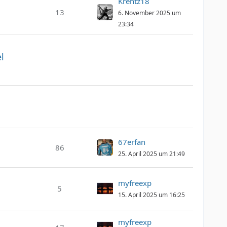
Krentz18
13
6. November 2025 um
23:34
l
67erfan
86
25. April 2025 um 21:49
myfreexp
5
15. April 2025 um 16:25
n
myfreexp