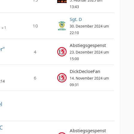
5. Februar 2025 um
13:43
Sgt. D
10
30. Dezember 2024 um
1
22:10
Abstiegsgespenst
r“
4
23. Dezember 2024 um
15:00
DickDecloeFan
6
14. November 2024 um
:14
09:31
l
C
Abstiegsgespenst