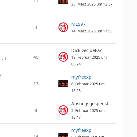
17
25. März 2025 um 12:37
MLS97
4
14. März 2025 um 17:58
DickDecloeFan
45
19. Februar 2025 um
1
08:24
C
myfreexp
13
8. Februar 2025 um
13:28
Abstiegsgespenst
8
5. Februar 2025 um
13:47
myfreexp
15