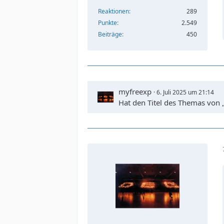
Reaktionen
289
Punkte
2.549
Beiträge
450
myfreexp
6. Juli 2025 um 21:14
Hat den Titel des Themas von 