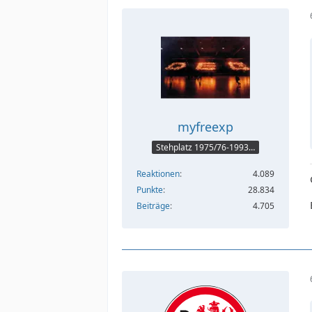
myfreexp
Stehplatz 1975/76-1993/94
Reaktionen
4.089
Punkte
28.834
Beiträge
4.705