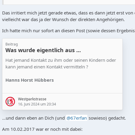
Das irritiert mich jetzt gerade etwas, dass es dann jetzt erst v
vielleicht war das ja der Wunsch der direkten Angehörigen.
Ich hatte mich nur sofort an diesen Post (sowie dessen Ergebnis
Beitrag
Was wurde eigentlich aus …
Hat jemand Kontakt zu ihm oder seinen Kindern oder
kann jemand einen Kontakt vermitteln ?
Hanns Horst Hübbers
ist 1967 mit Euch Meister geworden. Danach
Westparkstrasse
wechselte er für eineinhalb Jahre zum KEC und
16. Juni 2024 um 20:34
nochmals zum KTSV-Preussen Krefeld, wo er 1972
seine Eishockey-Laufbahn beendete
…und dann eben an Dich (und
67erfan
sowieso) gedacht.
Am 10.02.2017 war er noch mit dabei: