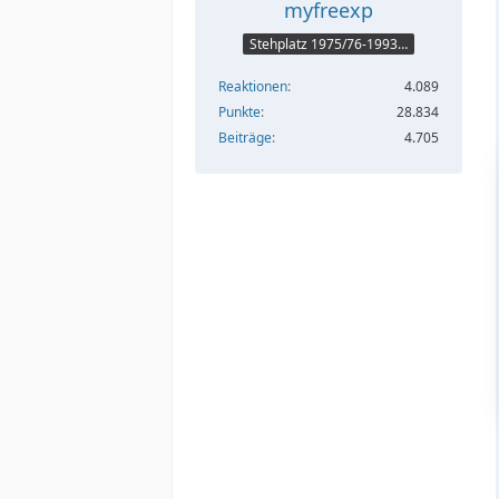
myfreexp
Stehplatz 1975/76-1993/94
Reaktionen
4.089
Punkte
28.834
Beiträge
4.705