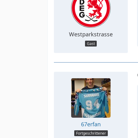
Westparkstrasse
Gast
67erfan
Fortgeschrittener