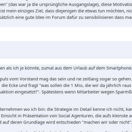
" (das war ja die ursprüngliche Ausgangslage), diese Motivati
ist mein einziges Ziel, dass diejenigen die etwas tun möchten, n
ätzlich eine gute Idee im Forum dafür zu sensibilisieren dass m
eben als ich je könnte, zumal aus dem Urlaub auf dem Smartphone
Impuls vom Vorstand mag das sein und ne zeitlang sogar so gehe
ie Ecke und fragt "was sollen die 1 Mio, die wir da jährlich raus
bsaktion eingesetzt?". Spätestens wenn Mitarbeiter wegen Spar
rnehmen wo ich bin: die Strategie im Detail kenne ich nicht, ka
insicht in Präsentation von Social Agenturen, die aufs kleinste 
 auf deren Grundlage wird entschieden "machen wir oder nicht"