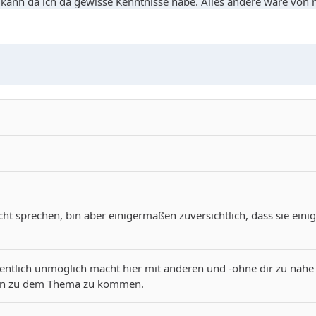
kann da ich da gewisse Kenntnisse habe. Alles andere wäre von m
cht sprechen, bin aber einigermaßen zuversichtlich, dass sie eini
gentlich unmöglich macht hier mit anderen und -ohne dir zu nahe t
nen zu dem Thema zu kommen.