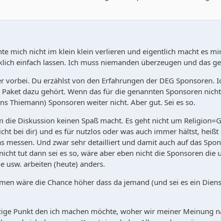
e mich nicht im klein klein verlieren und eigentlich macht es mi
klich einfach lassen. Ich muss niemanden überzeugen und das geht
er vorbei. Du erzählst von den Erfahrungen der DEG Sponsoren. Ic
ket dazu gehört. Wenn das für die genannten Sponsoren nicht rel
Jens Thiemann) Sponsoren weiter nicht. Aber gut. Sei es so.
m die Diskussion keinen Spaß macht. Es geht nicht um Religion=G
icht bei dir) und es für nutzlos oder was auch immer hältst, heiß
 messen. Und zwar sehr detailliert und damit auch auf das Sp
nicht tut dann sei es so, wäre aber eben nicht die Sponsoren die
e usw. arbeiten (heute) anders.
men wäre die Chance höher dass da jemand (und sei es ein Dienstl
nzige Punkt den ich machen möchte, woher wir meiner Meinung 