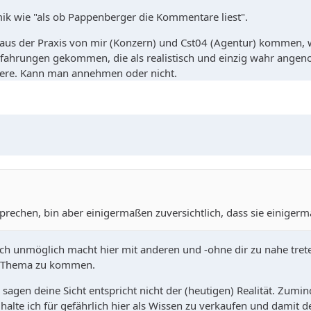
mik wie "als ob Pappenberger die Kommentare liest".
us der Praxis von mir (Konzern) und Cst04 (Agentur) kommen, wi
rfahrungen gekommen, die als realistisch und einzig wahr ange
ndere. Kann man annehmen oder nicht.
sprechen, bin aber einigermaßen zuversichtlich, dass sie einigerma
ich unmöglich macht hier mit anderen und -ohne dir zu nahe treten
m Thema zu kommen.
agen deine Sicht entspricht nicht der (heutigen) Realität. Zumind
alte ich für gefährlich hier als Wissen zu verkaufen und damit d