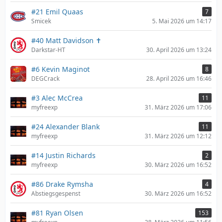
#21 Emil Quaas
7
Smicek
5. Mai 2026 um 14:17
#40 Matt Davidson ✝
Darkstar-HT
30. April 2026 um 13:24
#6 Kevin Maginot
8
DEGCrack
28. April 2026 um 16:46
#3 Alec McCrea
11
myfreexp
31. März 2026 um 17:06
#24 Alexander Blank
11
myfreexp
31. März 2026 um 12:12
#14 Justin Richards
2
myfreexp
30. März 2026 um 16:52
#86 Drake Rymsha
4
Abstiegsgespenst
30. März 2026 um 16:52
#81 Ryan Olsen
153