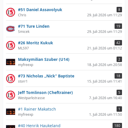
#51 Daniel Assavolyuk
8
Chris
29. Juli 2026 um 11:29
#71 Ture Linden
19
Smicek
29. Juli 2026 um 11:29
#26 Moritz Kukuk
42
MLS97
21. Juli 2026 um 01:12
Maksymilian Szuber (U14)
2
myfreexp
18. Juli 2026 um 20:58
#73 Nicholas „Nick“ Baptiste
18
storr1
15. Juli 2026 um 11:41
Jeff Tomlinson (Cheftrainer)
5
Westparkstrasse
7. Juli 2026 um 16:40
#1 Rainer Makatsch
1
myfreexp
1. Juli 2026 um 11:50
#40 Henrik Haukeland
180