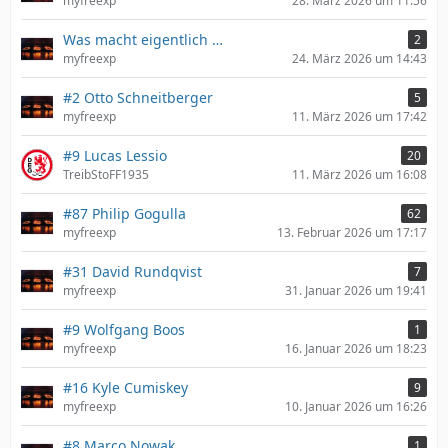
myfreexp
28. März 2026 um 11:56
Was macht eigentlich …
2
myfreexp
24. März 2026 um 14:43
#2 Otto Schneitberger
5
myfreexp
11. März 2026 um 17:42
#9 Lucas Lessio
20
TreibStoFF1935
11. März 2026 um 16:08
#87 Philip Gogulla
62
myfreexp
13. Februar 2026 um 17:17
#31 David Rundqvist
7
myfreexp
31. Januar 2026 um 19:41
#9 Wolfgang Boos
1
myfreexp
16. Januar 2026 um 18:23
#16 Kyle Cumiskey
9
myfreexp
10. Januar 2026 um 16:26
#8 Marco Nowak
1