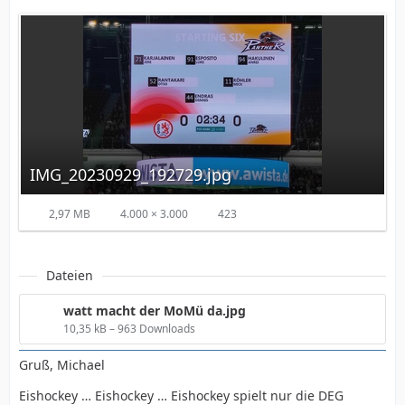
IMG_20230929_192729.jpg
2,97 MB
4.000 × 3.000
423
Dateien
watt macht der MoMü da.jpg
10,35 kB – 963 Downloads
Gruß, Michael
Eishockey … Eishockey … Eishockey spielt nur die DEG