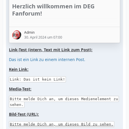
Herzlich willkommen im DEG
Fanforum!
Um es gleich vorweg zu sagen: Das Forum ist in
mancherlei Hinsicht noch weit davon entfernt, bereits
Admin
"fertig" zu sein, aber es ist (hoffentlich) benutzbar.
30. April 2024 um 07:00
Der Zeitpunkt und die aktuelle Lage der DEG
duldeten keinen weiteren Aufschub, nur weil das
Link-Test (intern, Text mit Link zum Post):
Design und die Farbgebung vielleicht noch nicht an
Das ist ein Link zu einem internen Post.
allen Stellen ganz optimal ist, bei den
Benutzerrechten noch Feintuning fehlt, die alten
Kein Link:
klassischen Smileys noch nicht alle komplett sind,
noch Unterforen für…
Link: Das ist kein Link!
Media-Test:
Bitte melde Dich an, um dieses Medienelement zu
sehen.
Bild-Test (URL):
Bitte melde Dich an, um dieses Bild zu sehen.