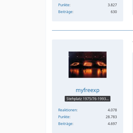
Punkte
3.827
Beiträge
630
myfreexp
Stehplatz 1975/76-1993/94
Reaktionen
4.078
Punkte
28.783
Beiträge
4.697