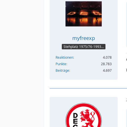
myfreexp
Stehplatz 1975/76-1993/94
Reaktionen
4.078
Punkte
28.783
Beiträge
4.697