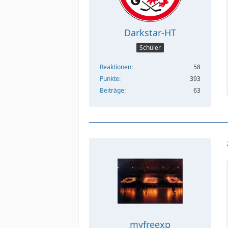
Darkstar-HT
Schüler
Reaktionen
58
Punkte
393
Beiträge
63
myfreexp