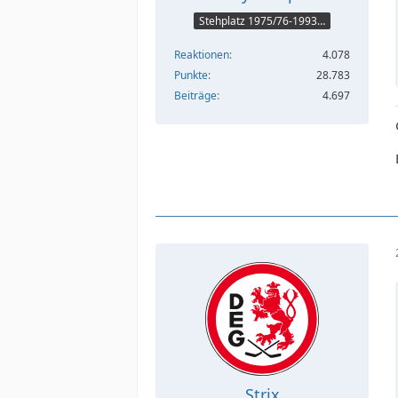
Stehplatz 1975/76-1993/94
Reaktionen
4.078
Punkte
28.783
Beiträge
4.697
Strix