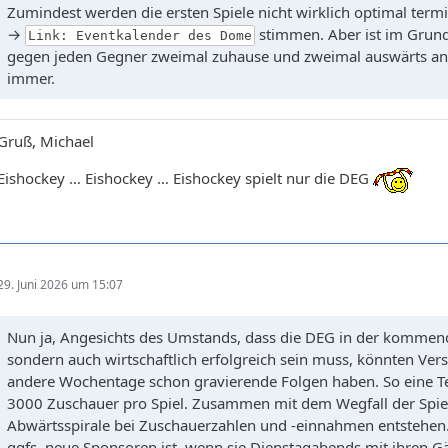
Zumindest werden die ersten Spiele nicht wirklich optimal term
→
stimmen. Aber ist im Grun
Link: Eventkalender des Dome
gegen jeden Gegner zweimal zuhause und zweimal auswärts ant
immer.
Gruß, Michael
Eishockey … Eishockey … Eishockey spielt nur die DEG
29. Juni 2026 um 15:07
Nun ja, Angesichts des Umstands, dass die DEG in der kommende
sondern auch wirtschaftlich erfolgreich sein muss, könnten Ver
andere Wochentage schon gravierende Folgen haben. So eine T
3000 Zuschauer pro Spiel. Zusammen mit dem Wegfall der Spiel
Abwärtsspirale bei Zuschauerzahlen und -einnahmen entstehen. 
ggfs. neue Sponsoren ist, wenn sie Dienstagabends mit ihren G