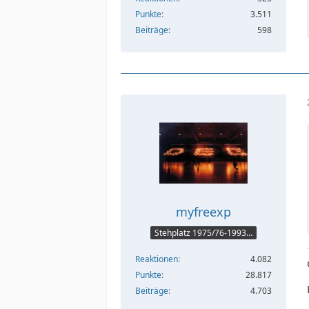
Punkte
3.511
Beiträge
598
myfreexp
Stehplatz 1975/76-1993/94
Reaktionen
4.082
Punkte
28.817
Beiträge
4.703