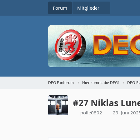
Forum
Mitglieder
DEG Fanforum
Hier kommt die DEG!
DEG-Pl
#27 Niklas Lu
polle0802
29. Juni 20