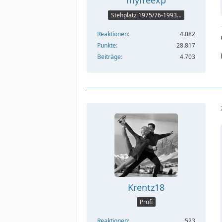
myfreexp
Stehplatz 1975/76-1993/94
Reaktionen
4.082
Punkte
28.817
Beiträge
4.703
Krentz18
Profi
Reaktionen
523