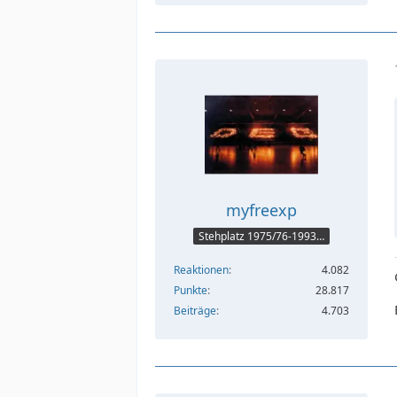
myfreexp
Stehplatz 1975/76-1993/94
Reaktionen
4.082
Punkte
28.817
Beiträge
4.703