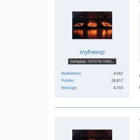
myfreexp
Stehplatz 1975/76-1993/94
Reaktionen
4.082
Punkte
28.817
Beiträge
4.703