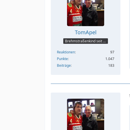
TomApel
Brehmstraßenkind seit 75
Reaktionen
97
Punkte
1.047
Beiträge
183