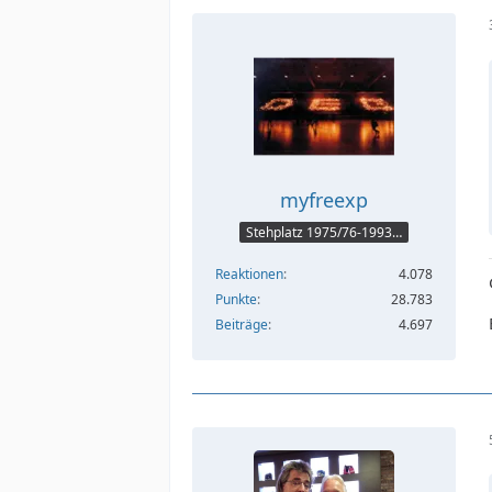
myfreexp
Stehplatz 1975/76-1993/94
Reaktionen
4.078
Punkte
28.783
Beiträge
4.697