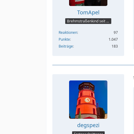
TomApel
Brehmstraßenkind seit 75
Reaktionen
97
Punkte
1.047
Beiträge
183
degspezi