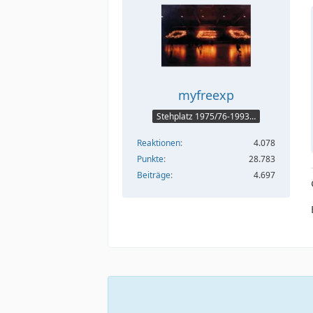
myfreexp
Stehplatz 1975/76-1993/94
Reaktionen
4.078
Punkte
28.783
Beiträge
4.697