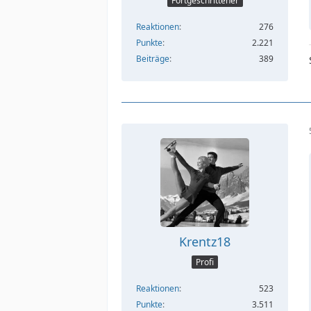
Fortgeschrittener
Reaktionen
276
Punkte
2.221
Beiträge
389
Krentz18
Profi
Reaktionen
523
Punkte
3.511