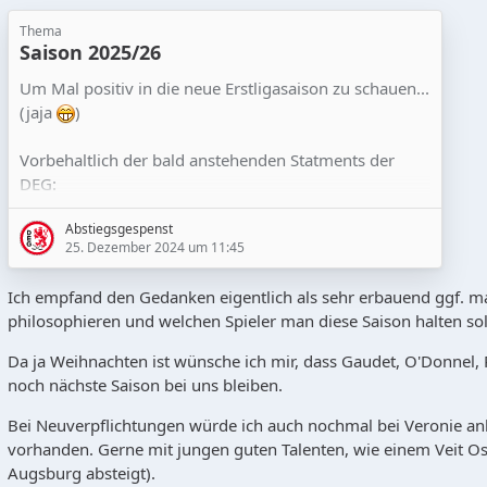
Thema
Saison 2025/26
Um Mal positiv in die neue Erstligasaison zu schauen...
(jaja
)
Vorbehaltlich der bald anstehenden Statments der
DEG:
Abstiegsgespenst
Es gibt Geld (Viel und Gutes, da angenehmer
25. Dezember 2024 um 11:45
Hauptsponsor)
Ich empfand den Gedanken eigentlich als sehr erbauend ggf. ma
Dementsprechend kann sich der Sportdirektor
philosophieren und welchen Spieler man diese Saison halten sol
austoben und beweisen (NM würde sich tatsächlich
mal freuen Geld wie in *öln ausgeben zu dürfen)
Da ja Weihnachten ist wünsche ich mir, dass Gaudet, O'Donnel,
noch nächste Saison bei uns bleiben.
Pläne liegen in den Schubläden die sicher nicht
verkehrt sind und bei anständiger Ausführung auch
Bei Neuverpflichtungen würde ich auch nochmal bei Veronie an
mittelfristig ausgesprochene Ziele realistisch
vorhanden. Gerne mit jungen guten Talenten, wie einem Veit Ostw
erscheinen lassen.
Augsburg absteigt).