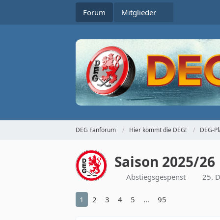
Forum
Mitglieder
DEG Fanforum
Hier kommt die DEG!
DEG-Pl
Saison 2025/26
Abstiegsgespenst
25. 
1
2
3
4
5
…
95