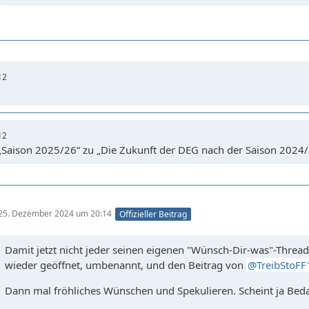
Wir erinnern uns das…
12
12
„Saison 2025/26“ zu „Die Zukunft der DEG nach der Saison 2024/
25. Dezember 2024 um 20:14
Offizieller Beitrag
Damit jetzt nicht jeder seinen eigenen "Wünsch-Dir-was"-Threa
wieder geöffnet, umbenannt, und den Beitrag von
TreibStoF
Dann mal fröhliches Wünschen und Spekulieren. Scheint ja Beda