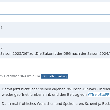
Wir erinnern uns das…
12
12
„Saison 2025/26“ zu „Die Zukunft der DEG nach der Saison 2024/
25. Dezember 2024 um 20:14
Offizieller Beitrag
Damit jetzt nicht jeder seinen eigenen "Wünsch-Dir-was"-Threa
wieder geöffnet, umbenannt, und den Beitrag von
TreibStoF
Dann mal fröhliches Wünschen und Spekulieren. Scheint ja Beda