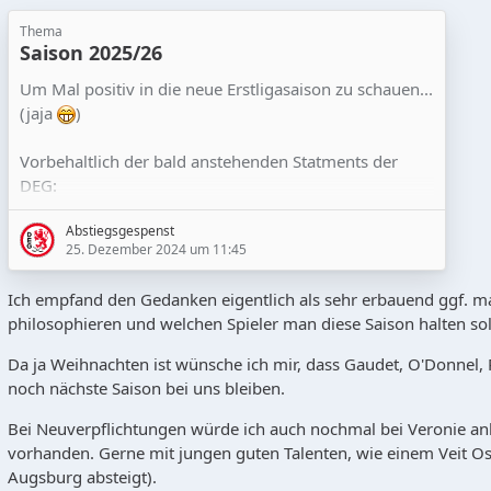
Thema
Saison 2025/26
Um Mal positiv in die neue Erstligasaison zu schauen...
(jaja
)
Vorbehaltlich der bald anstehenden Statments der
DEG:
Abstiegsgespenst
Es gibt Geld (Viel und Gutes, da angenehmer
25. Dezember 2024 um 11:45
Hauptsponsor)
Ich empfand den Gedanken eigentlich als sehr erbauend ggf. ma
Dementsprechend kann sich der Sportdirektor
philosophieren und welchen Spieler man diese Saison halten sol
austoben und beweisen (NM würde sich tatsächlich
mal freuen Geld wie in *öln ausgeben zu dürfen)
Da ja Weihnachten ist wünsche ich mir, dass Gaudet, O'Donnel,
noch nächste Saison bei uns bleiben.
Pläne liegen in den Schubläden die sicher nicht
verkehrt sind und bei anständiger Ausführung auch
Bei Neuverpflichtungen würde ich auch nochmal bei Veronie an
mittelfristig ausgesprochene Ziele realistisch
vorhanden. Gerne mit jungen guten Talenten, wie einem Veit Ostw
erscheinen lassen.
Augsburg absteigt).