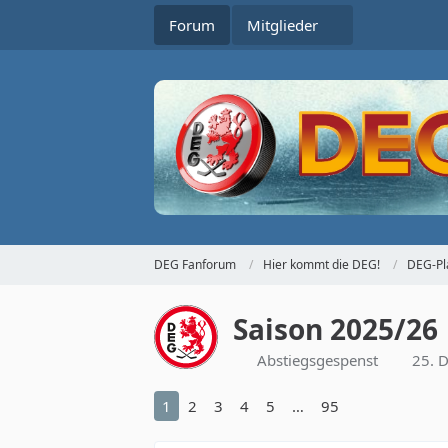
Forum
Mitglieder
DEG Fanforum
Hier kommt die DEG!
DEG-Pl
Saison 2025/26
Abstiegsgespenst
25. 
1
2
3
4
5
…
95