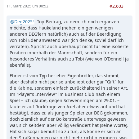
#2.603
11. März 2025 um 00:52
Deg2025!
: Top-Beitrag, zu dem ich noch ergänzen
möchte, dass Haukeland (neben einigen wenigen
anderen DEG’lern natürlich) auch auf der Beerdigung
von Tobi Eder anwesend war (ich denke, soviel darf ich
verraten). Spricht auch überhaupt nicht für eine isolierte
Position innerhalb der Mannschaft, sondern für ein
besonderes Verhältnis auch zu Tobi (wie von O’Donnell ja
ebenfalls).
Ebner ist vom Typ her eher Eigenbrötler, das stimmt,
aber deshalb nicht per se unbeliebt oder gar "Gift" für
die Kabine, sondern einfach zurückhaltend in seiner Art.
Im "Player’s Interview" im Business Club nach einem
Spiel – ich glaube, gegen Schwenningen am 29.01. –
taute er auf Rückfrage von Axel aber etwas auf und hat
bestätigt, dass er, als junger Spieler zur DEG gekommen,
doch ziemlich auf der Bolkerstraße unterwegs gewesen
war, sich seitdem aber völlig verändert hat (seine Worte).
Hat sich sogar bemüht so zu tun, als könne er sich an
den Straßennamen gar nicht mehr richtig erinnern, was