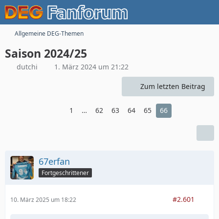
Allgemeine DEG-Themen
Saison 2024/25
dutchi
1. März 2024 um 21:22
Zum letzten Beitrag
1
…
62
63
64
65
66
67erfan
Fortgeschrittener
#2.601
10. März 2025 um 18:22