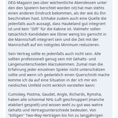
DEG-Magazin (wo über wöchentliche Abendessen unter
den den Spielern berichtet worden ist) hat man stehts
einen anderen Eindruck bekommen, als der wie du Ihn
beschrieben hast. Ichhabe zudem auch eine Quelle die
jedenfalls auch aussagt, dass Haukeland gut integriert
ist und kein "Gift" für die Kabine ist. Vielmehr sollen
tatsächlich Kandidaten wie Ebner wenig bis garnicht in
die Mannschaft integriert sein und die Zeit mit der
Mannschaft auf ein nötigstes Minimum reduzieren.
Sein Vertrag sollte es jedenfalls auch nicht sein. Alle
sollten professionell genug sein mit Gehalts- und
Längenunterschieden klarzukommen. Zumal man die
Erfahrung jeder einzelnen Spieler nicht unterschätzen
sollte und wenn ich gedanklich einen Querschnitt mache
komme ich da auf eine Situation in der ich mir ein
neidisches Umfeld nicht wirklich vorstellen kann:
Cumiskey, Postma, Gaudet, Angle, Richards, Rymsha,
haben alle schonmal NHL-Luft geschnuppert (manche
etabliert gespielt) und wissen wohl zu gut was wahre
Gehalts und Vertragsunterschiede bedeuten. Von
"billigen" Two-Way-Verträgen bis hin zu langjährigen