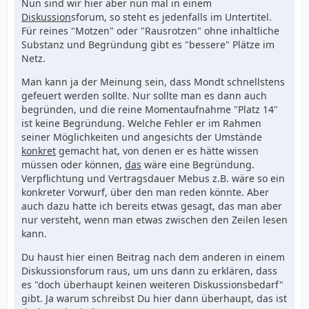
Nun sind wir hier aber nun mal in einem
Diskussion
sforum, so steht es jedenfalls im Untertitel.
Für reines "Motzen" oder "Rausrotzen" ohne inhaltliche
Substanz und Begründung gibt es "bessere" Plätze im
Netz.
Man kann ja der Meinung sein, dass Mondt schnellstens
gefeuert werden sollte. Nur sollte man es dann auch
begründen, und die reine Momentaufnahme "Platz 14"
ist keine Begründung. Welche Fehler er im Rahmen
seiner Möglichkeiten und angesichts der Umstände
konkret
gemacht hat, von denen er es hätte wissen
müssen oder können,
das
wäre eine Begründung.
Verpflichtung und Vertragsdauer Mebus z.B. wäre so ein
konkreter Vorwurf, über den man reden könnte. Aber
auch dazu hatte ich bereits etwas gesagt, das man aber
nur versteht, wenn man etwas zwischen den Zeilen lesen
kann.
Du haust hier einen Beitrag nach dem anderen in einem
Diskussionsforum raus, um uns dann zu erklären, dass
es "doch überhaupt keinen weiteren Diskussionsbedarf"
gibt. Ja warum schreibst Du hier dann überhaupt, das ist