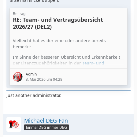
Bitte mal klicken/tippen:
Beitrag
RE: Team- und Vertragsübersicht
2026/27 (DEL2)
Vielleicht hat es der eine oder andere bereits
bemerkt:
Im Sinne der besseren Übersicht und Erkennbarkeit
der Lizenzzugehörigkeiten in der
Team- und
Vertragsübersicht 2026/27 (DEL2)
werden die
Admin
jeweiligen Lizenzen
,
,
(letztere nur
U21
U24
U26
3. Mai 2026 um 04:28
für Torhüter relevant) und
Ausländer/Kontingentspieler
jetzt nicht mehr
AL
als m.o.w. unauffälliger Text in Klammern hinter dem
Just another administrator.
jeweiligen Spielernamen, sondern stattdessen in der
Spalte "Nation" als sog. "Badge" (wie auch in diesem
Beitrag sichtbar)
Michael DEG-Fan
…
Einmal DEG immer DEG