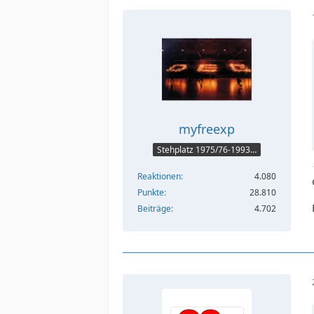
myfreexp
Stehplatz 1975/76-1993/94
Reaktionen
4.080
Punkte
28.810
Beiträge
4.702