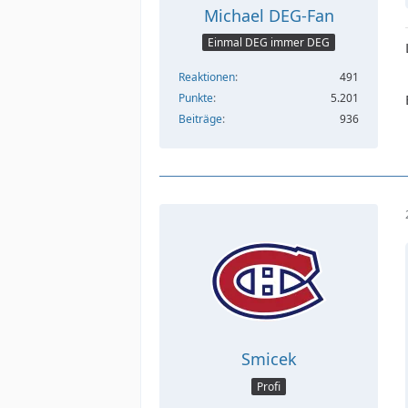
Michael DEG-Fan
Einmal DEG immer DEG
Reaktionen
491
Punkte
5.201
Beiträge
936
Smicek
Profi