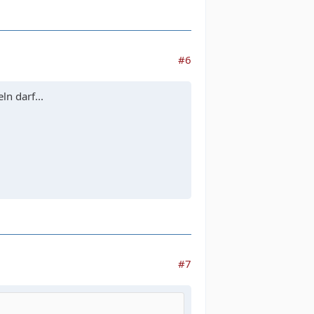
#6
n darf...
#7