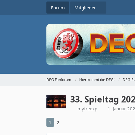
Forum
Mitglieder
DEG Fanforum
Hier kommt die DEG!
DEG-Pl
33. Spieltag 20
myfreexp
1. Januar 20
1
2