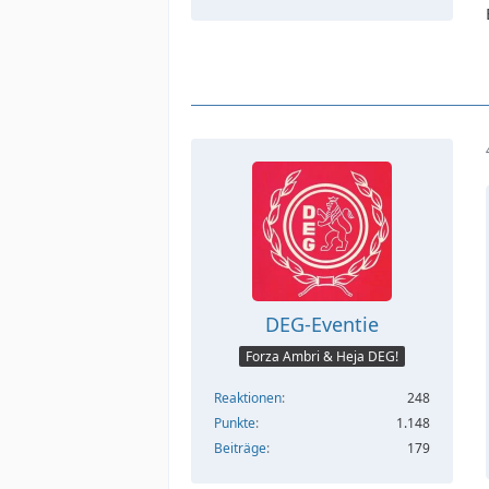
DEG-Eventie
Forza Ambri & Heja DEG!
Reaktionen
248
Punkte
1.148
Beiträge
179