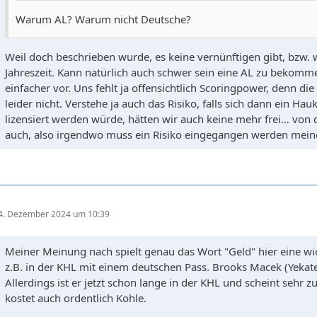
Warum AL? Warum nicht Deutsche?
Weil doch beschrieben wurde, es keine vernünftigen gibt, bzw. 
Jahreszeit. Kann natürlich auch schwer sein eine AL zu bekomme
einfacher vor. Uns fehlt ja offensichtlich Scoringpower, denn di
leider nicht. Verstehe ja auch das Risiko, falls sich dann ein Ha
lizensiert werden würde, hätten wir auch keine mehr frei… von d
auch, also irgendwo muss ein Risiko eingegangen werden mein
4. Dezember 2024 um 10:39
Meiner Meinung nach spielt genau das Wort "Geld" hier eine wich
z.B. in der KHL mit einem deutschen Pass. Brooks Macek (Yekate
Allerdings ist er jetzt schon lange in der KHL und scheint sehr zu
kostet auch ordentlich Kohle.