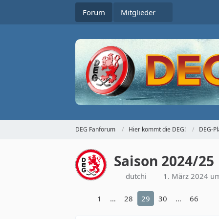
Forum
Mitglieder
DEG Fanforum
Hier kommt die DEG!
DEG-Pl
Saison 2024/25
dutchi
1. März 2024 u
1
…
28
29
30
…
66