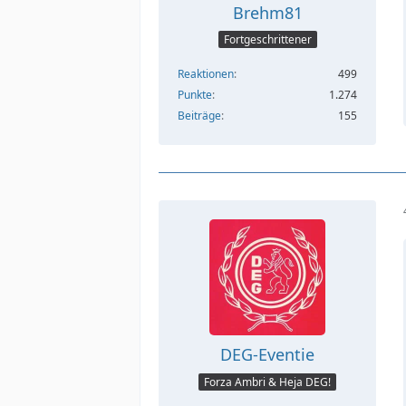
Brehm81
Fortgeschrittener
Reaktionen
499
Punkte
1.274
Beiträge
155
DEG-Eventie
Forza Ambri & Heja DEG!