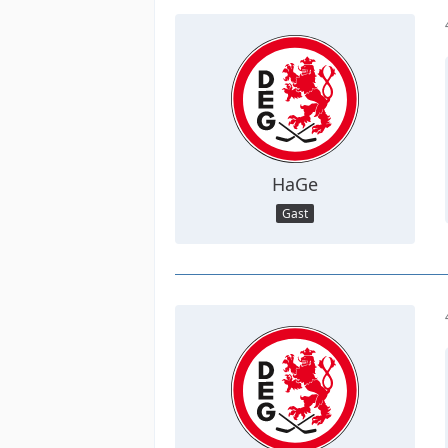
HaGe
Gast