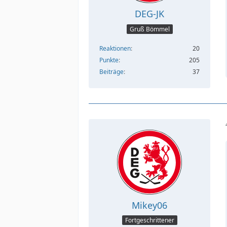
DEG-JK
Gruß Bömmel
Reaktionen
20
Punkte
205
Beiträge
37
Mikey06
Fortgeschrittener